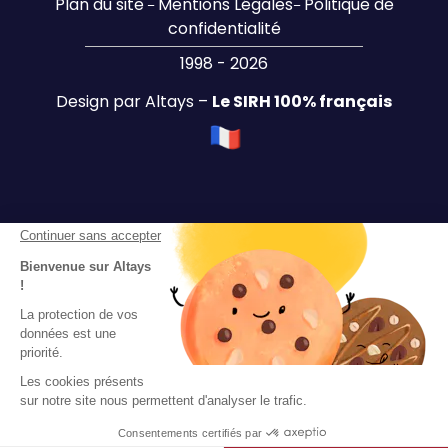
Plan du site
Mentions Légales
Politique de
–
–
confidentialité
1998 - 2026
Design par Altays –
Le SIRH 100% français
Continuer sans accepter
Bienvenue sur Altays
!
La protection de vos
données est une
priorité.
Les cookies présents
sur notre site nous permettent d'analyser le trafic.
Consentements certifiés par