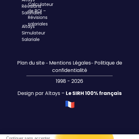
Calculateur
Révisions
de ROI –
Salariales
Révisions
salariales
Altays
Simulateur
Salariale
Plan du site
Mentions Légales
Politique de
–
–
confidentialité
1998 - 2026
Design par Altays –
Le SIRH 100% français
Continuer sans accepter