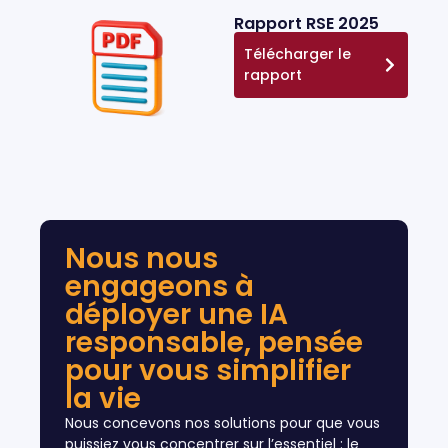
Rapport RSE 2025
Télécharger le
rapport
Nous nous
engageons à
déployer une IA
responsable, pensée
pour vous simplifier
la vie
Nous concevons nos solutions pour que vous
puissiez vous concentrer sur l’essentiel : le