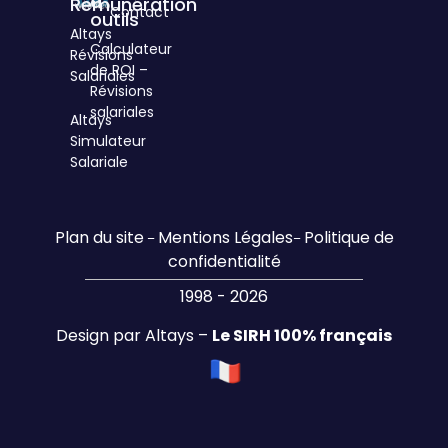
à
Rémunération
Contact
outils
Altays
Calculateur
Révisions
de ROI –
Salariales
Révisions
salariales
Altays
Simulateur
Salariale
Plan du site
Mentions Légales
Politique de
–
–
confidentialité
1998 - 2026
Design par Altays –
Le SIRH 100% français