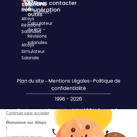
Nous contacter
Boîtes
solutions
à
Rémunération
Contact
outils
Altays
Calculateur
Révisions
de ROI –
Salariales
Révisions
salariales
Altays
Simulateur
Salariale
Plan du site
Mentions Légales
Politique de
–
–
confidentialité
1998 - 2026
Design par Altays –
Le SIRH 100% français
Continuer sans accepter
Bienvenue sur Altays
!