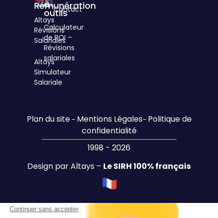
à
Rémunération
Contact
outils
Altays
Calculateur
Révisions
de ROI –
Salariales
Révisions
salariales
Altays
Simulateur
Salariale
Plan du site
Mentions Légales
Politique de
–
–
confidentialité
1998 - 2026
Design par Altays –
Le SIRH 100% français
Continuer sans accepter