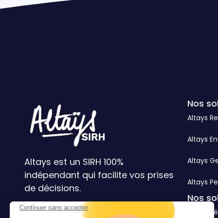
Nos so
Altays R
Altays En
Altays est un SIRH 100%
Altays G
indépendant qui facilite vos prises
Altays Pe
de décisions.
Nos so
Continuer sans accepter
3 cités d'Hauteville 75010 Paris
Altays Ré