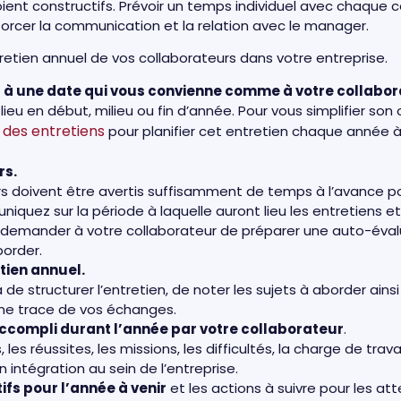
ent constructifs. Prévoir un temps individuel avec chaque co
orcer la communication et la relation avec le manager.
ntretien annuel de vos collaborateurs dans votre entreprise.
el à une date qui vous convienne comme à votre collabor
 lieu en début, milieu ou fin d’année. Pour vous simplifier so
n des entretiens
pour planifier cet entretien chaque année 
rs.
rs doivent être avertis suffisamment de temps à l’avance po
iquez sur la période à laquelle auront lieu les entretiens et
demander à votre collaborateur de préparer une auto-évalu
border.
tien annuel.
e structurer l’entretien, de noter les sujets à aborder ains
une trace de vos échanges.
 accompli durant l’année par votre collaborateur
.
les réussites, les missions, les difficultés, la charge de travai
 intégration au sein de l’entreprise.
ifs pour l’année à venir
et les actions à suivre pour les att