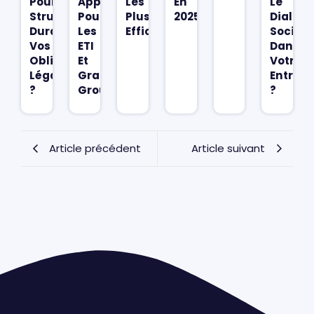
Pour
Approches
Les
En
Le
Structurer
Pour
Plus
2025
Dialog
Durablement
Les
Efficaces
Social
Vos
ETI
Dans
Obligations
Et
Votre
Légales
Grands
Entrepr
?
Groupes
?
Article précédent
Article suivant