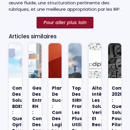
œuvre fluide, une structuration pertinente des
rubriques, et une meilleure appropriation par les IRP.
Pour aller plus loin
Articles similaires
Comparatif
Gestion
Plan
Top
Altays
Compar
Des
Des
De
Des
Intègre
2026
Solutions
Entretiens
Succession
SIRH
Les
:
BDESE
RH
:
Français
Solutions
Quelle
:
:
Comparateur
Les
Verifdiploma
Solutio
Quelles
Comparatif
Des
Plus
Et
Pour
Options
Des
Logiciels
Utilisés
Recrutdiploma
Piloter