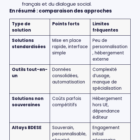
français et du dialogue social.
En résumé : comparaison des approches
Type de
Points forts
Limites
solution
fréquentes
Solutions
Mise en place
Peu de
standardisées
rapide, interface
personnalisation
simple
, hébergement
externe
Outils tout-en-
Données
Complexité
un
consolidées,
d’usage,
automatisation
manque de
spécialisation
Solutions non
Coûts parfois
Hébergement
souveraines
compétitifs
hors UE,
dépendance
éditeur
Altays BDESE
Souverain,
Engagement
personnalisable,
initial