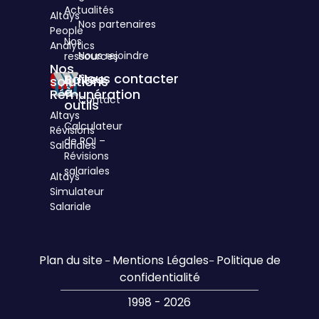
cités
Actualités
Altays
d'Hauteville
Nos partenaires
People
75010
Nos
Analytics
Paris
Nous rejoindre
ressources
Nos
Nous contacter
Boîtes
solutions
à
Rémunération
Contact
outils
Altays
Calculateur
Révisions
de ROI –
Salariales
Révisions
salariales
Altays
Simulateur
Salariale
Plan du site
Mentions Légales
Politique de
–
–
confidentialité
1998 - 2026