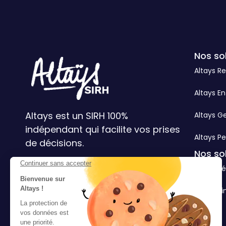
Nos so
Altays R
Altays En
Altays est un SIRH 100%
Altays G
indépendant qui facilite vos prises
Altays Pe
de décisions.
Nos so
Continuer sans accepter
3 cités d'Hauteville 75010 Paris
Altays Ré
Bienvenue sur
Altays !
Altays Si
La protection de
vos données est
une priorité.