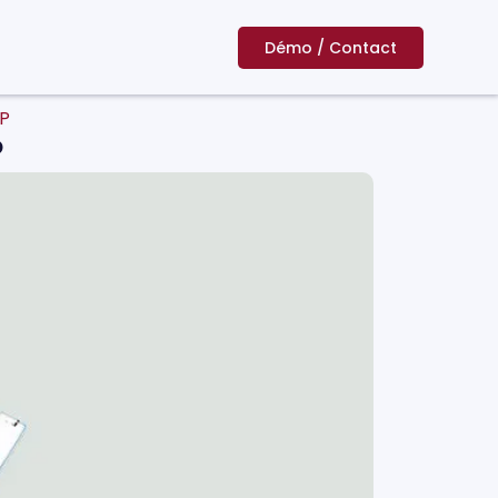
Démo / Contact
PP
P