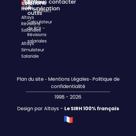
Nous contacter
Boîtes
solutions
à
Rémunération
Contact
outils
Altays
Calculateur
Révisions
de ROI –
Salariales
Révisions
salariales
Altays
Simulateur
Salariale
Plan du site
Mentions Légales
Politique de
–
–
confidentialité
1998 - 2026
Design par Altays –
Le SIRH 100% français