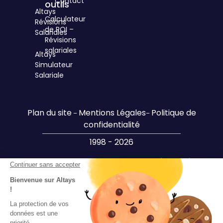
Contact
outils
Altays
Calculateur
Révisions
de ROI –
Salariales
Révisions
salariales
Altays
Simulateur
Salariale
Plan du site
Mentions Légales
Politique de
–
–
confidentialité
1998 - 2026
Design par Altays –
Le SIRH 100% français
Continuer sans accepter
Bienvenue sur Altays
!
La protection de vos
données est une
priorité.