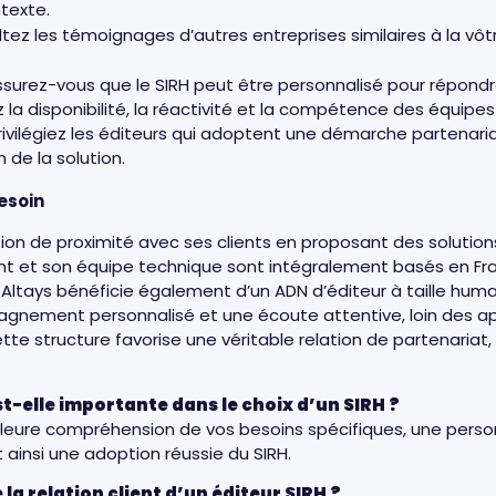
texte.
tez les témoignages d’autres entreprises similaires à la vôtr
ssurez-vous que le SIRH peut être personnalisé pour répondr
z la disponibilité, la réactivité et la compétence des équipe
rivilégiez les éditeurs qui adoptent une démarche partenaria
 de la solution.
esoin
tion de proximité avec ses clients en proposant des solution
ent et son équipe technique sont intégralement basés en Fr
. Altays bénéficie également d’un ADN d’éditeur à taille hum
nement personnalisé et une écoute attentive, loin des a
tte structure favorise une véritable relation de partenariat,
st-elle importante dans le choix d’un SIRH ?
illeure compréhension de vos besoins spécifiques, une person
t ainsi une adoption réussie du SIRH.
la relation client d’un éditeur SIRH ?