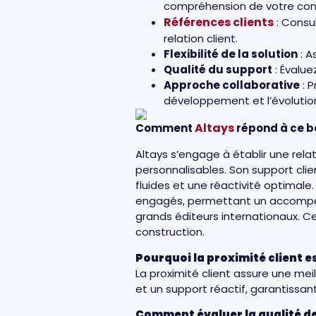
compréhension de votre con
Références clients
: Consul
relation client.
Flexibilité de la solution
: A
Qualité du support
: Évalue
Approche collaborative
: P
développement et l’évolution
Altays
Comment
répond à ce b
Altays s’engage à établir une rela
personnalisables. Son support cli
fluides et une réactivité optimale
engagés, permettant un accompag
grands éditeurs internationaux. Ce
construction.
Pourquoi la proximité client e
La proximité client assure une me
et un support réactif, garantissan
Comment évaluer la qualité de 