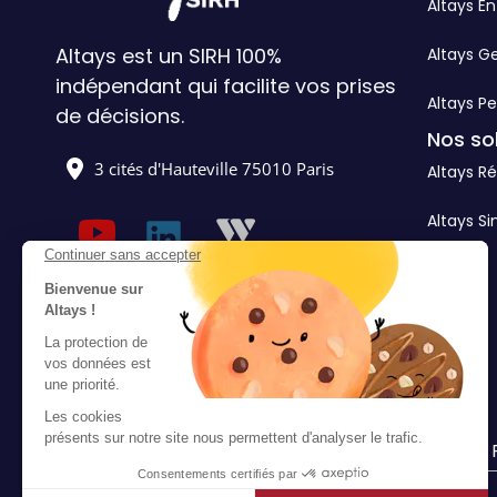
Altays En
Altays est un SIRH 100%
Altays G
indépendant qui facilite vos prises
Altays Pe
de décisions.
Nos so
3 cités d'Hauteville 75010 Paris
Altays Ré
Altays Si
Continuer sans accepter
Bienvenue sur
Altays !
La protection de
vos données est
une priorité.
Les cookies
présents sur notre site nous permettent d'analyser le trafic.
Consentements certifiés par