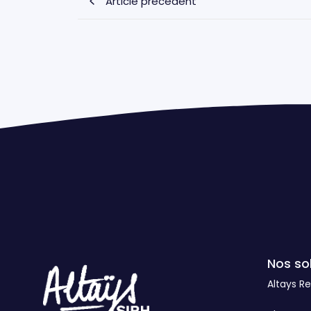
Article précédent
Nos so
Altays R