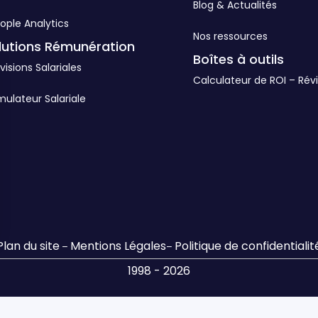
Blog & Actualités
ople Analytics
Nos ressources
lutions Rémunération
Boîtes à outils
visions Salariales
Calculateur de ROI – Révi
mulateur Salariale
Plan du site
Mentions Légales
Politique de confidentialit
–
–
s Options
1998 - 2026
ètres de confidentialité, en garantissant la conformité avec le
Design par Altays –
Le SIRH 100% français