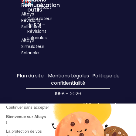
à
Rémunération
Contact
outils
Altays
Calculateur
Révisions
de ROI –
Salariales
Révisions
salariales
Altays
Simulateur
Salariale
Plan du site
Mentions Légales
Politique de
–
–
confidentialité
1998 - 2026
Design par Altays –
Le SIRH 100% français
Continuer sans accepter
Bienvenue sur Altays
!
La protection de vos