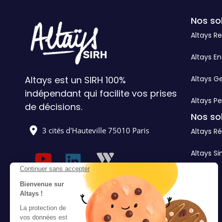
Nos so
Altays R
Altays En
Altays est un SIRH 100%
Altays G
indépendant qui facilite vos prises
Altays Pe
de décisions.
Nos so
3 cités d'Hauteville 75010 Paris
Altays Ré
Altays Si
Continuer sans accepter
Bienvenue sur
Altays !
La protection de
vos données est