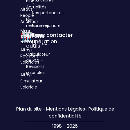
Blog &
3
cités
Actualités
Altays
d'Hauteville
Nos partenaires
People
75010
Nos
Analytics
Paris
Nous rejoindre
ressources
Nos
Nous contacter
Boîtes
solutions
à
Rémunération
Contact
outils
Altays
Calculateur
Révisions
de ROI –
Salariales
Révisions
salariales
Altays
Simulateur
Salariale
Plan du site
Mentions Légales
Politique de
–
–
confidentialité
1998 - 2026