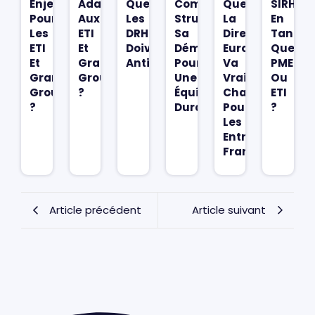
Enjeux
Adapté
Que
Comment
Que
SIRH
Pour
Aux
Les
Structurer
La
En
Les
ETI
DRH
Sa
Directive
Tant
ETI
Et
Doivent
Démarche
Européenne
Que
Et
Grands
Anticiper
Pour
Va
PME
Grands
Groupes
Une
Vraiment
Ou
Groupes
?
Équité
Changer
ETI
?
Durable
Pour
?
Les
Entreprises
Françaises
Article précédent
Article suivant