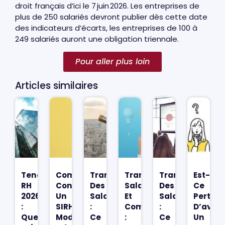
droit français d’ici le 7 juin 2026. Les entreprises de
plus de 250 salariés devront publier dès cette date
des indicateurs d’écarts, les entreprises de 100 à
249 salariés auront une obligation triennale.
Pour aller plus loin
Articles similaires
Tendances
Comment
Transparence
Transparence
Transparence
Est-
RH
Construire
Des
Salariale
Des
Ce
2026
Un
Salaires
Et
Salaires
Pertine
:
SIRH
:
Compétences
:
D’avoir
Quels
Modulaire
Ce
:
Ce
Un