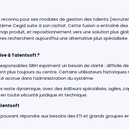
nt reconnu pour ses modules de gestion des talents (recrut
stème Cegid suite à son rachat. Cette fusion a entraîné des
dmap produit, et repositionnement vers une solution plus glob
tres recherchent aujourd’hui une alternative plus spécialisé
ve à Talentsoft ?
responsables SIRH expriment un besoin de clarté : difficile d
sont plus toujours au centre. Certains utilisateurs historiq
té accrue dans l’administration du système.
ais reste dynamique, avec des éditeurs spécialisés, agiles, 
 en toute sécurité juridique et technique.
alentsoft
RH pouvant répondre aux besoins des ETI et grands groupes e