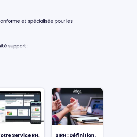
conforme et spécialisée pour les
ité support :
otre Service RH,
SIRH : Définition,