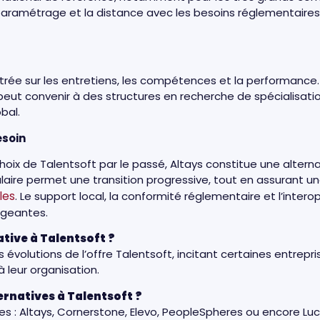
paramétrage et la distance avec les besoins réglementaires
rée sur les entretiens, les compétences et la performance. 
 peut convenir à des structures en recherche de spécialisat
obal.
esoin
 choix de Talentsoft par le passé, Altays constitue une alter
aire permet une transition progressive, tout en assurant une
les
. Le support local, la conformité réglementaire et l’intero
xigeantes.
tive à Talentsoft ?
 évolutions de l’offre Talentsoft, incitant certaines entrepri
à leur organisation.
ternatives à Talentsoft ?
uses : Altays, Cornerstone, Elevo, PeopleSpheres ou encore Lu