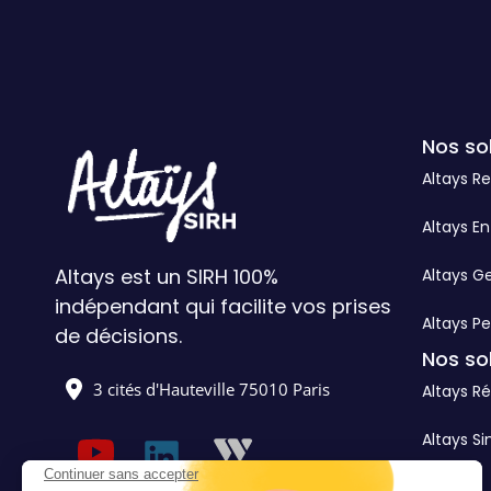
Nos so
Altays R
Altays En
Altays est un SIRH 100%
Altays G
indépendant qui facilite vos prises
Altays Pe
de décisions.
Nos so
3 cités d'Hauteville 75010 Paris
Altays Ré
Altays Si
Continuer sans accepter