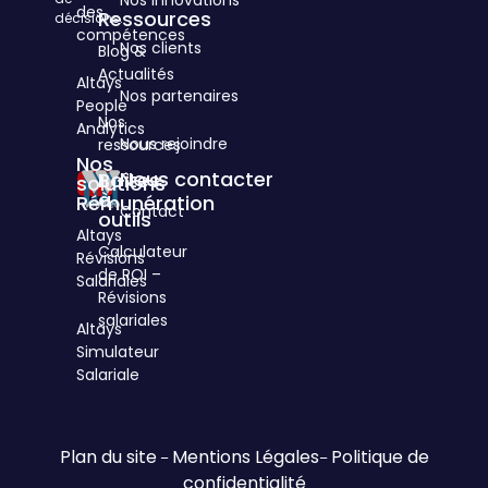
Nos innovations
des
Ressources
décisions.
compétences
Nos clients
Blog &
3
cités
Actualités
Altays
d'Hauteville
Nos partenaires
People
75010
Nos
Analytics
Paris
Nous rejoindre
ressources
Nos
Nous contacter
Boîtes
solutions
à
Rémunération
Contact
outils
Altays
Calculateur
Révisions
de ROI –
Salariales
Révisions
salariales
Altays
Simulateur
Salariale
Plan du site
Mentions Légales
Politique de
–
–
confidentialité