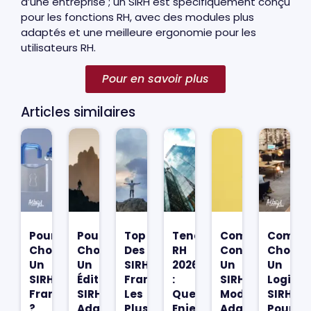
d’une entreprise ; un SIRH est spécifiquement conçu
pour les fonctions RH, avec des modules plus
adaptés et une meilleure ergonomie pour les
utilisateurs RH.
Pour en savoir plus
Articles similaires
Pourquoi
Pourquoi
Top
Tendances
Comment
Comme
Choisir
Choisir
Des
RH
Construire
Choisir
Un
Un
SIRH
2026
Un
Un
SIRH
Éditeur
Français
:
SIRH
Logicie
Français
SIRH
Les
Quels
Modulaire
SIRH
?
Adapté
Plus
Enjeux
Adapté
Pour