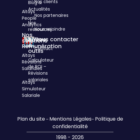
Nos clients
Blog &
3
cités
Actualités
Altays
d'Hauteville
Nos partenaires
People
75010
Nos
Analytics
Paris
Nous rejoindre
ressources
Nos
Nous contacter
Boîtes
solutions
à
Rémunération
Contact
outils
Altays
Calculateur
Révisions
de ROI –
Salariales
Révisions
salariales
Altays
Simulateur
Salariale
Plan du site
Mentions Légales
Politique de
–
–
confidentialité
1998 - 2026