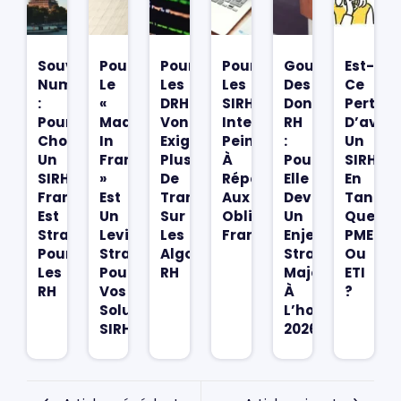
Souveraineté
Pourquoi
Pourquoi
Pourquoi
Gouvernance
Est-
Numérique
Le
Les
Les
Des
Ce
:
«
DRH
SIRH
Données
Pertine
Pourquoi
Made
Vont
Internationaux
RH
D’avoir
Choisir
In
Exiger
Peinent
:
Un
Un
France
Plus
À
Pourquoi
SIRH
SIRH
»
De
Répondre
Elle
En
Français
Est
Transparence
Aux
Devient
Tant
Est
Un
Sur
Obligations
Un
Que
Stratégique
Levier
Les
Françaises
Enjeu
PME
Pour
Stratégique
Algorithmes
Stratégique
Ou
Les
Pour
RH
Majeur
ETI
RH
Vos
À
?
Solutions
L’horizon
SIRH
2026