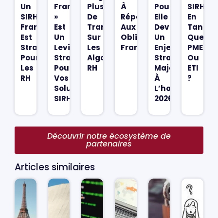
Un
France
Plus
À
Pourquoi
SIRH
SIRH
»
De
Répondre
Elle
En
Français
Est
Transparence
Aux
Devient
Tant
Est
Un
Sur
Obligations
Un
Que
Stratégique
Levier
Les
Françaises
Enjeu
PME
Pour
Stratégique
Algorithmes
Stratégique
Ou
Les
Pour
RH
Majeur
ETI
RH
Vos
À
?
Solutions
L’horizon
SIRH
2026
Découvrir notre écosystème de
partenaires
Articles similaires