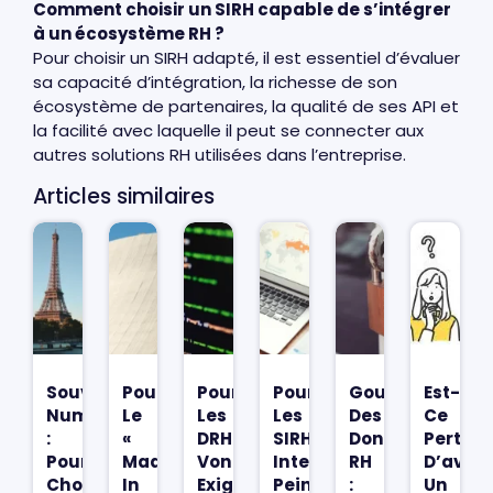
Comment choisir un SIRH capable de s’intégrer
à un écosystème RH ?
Pour choisir un SIRH adapté, il est essentiel d’évaluer
sa capacité d’intégration, la richesse de son
écosystème de partenaires, la qualité de ses API et
la facilité avec laquelle il peut se connecter aux
autres solutions RH utilisées dans l’entreprise.
Articles similaires
Souveraineté
Pourquoi
Pourquoi
Pourquoi
Gouvernance
Est-
Numérique
Le
Les
Les
Des
Ce
:
«
DRH
SIRH
Données
Pertine
Pourquoi
Made
Vont
Internationaux
RH
D’avoir
Choisir
In
Exiger
Peinent
:
Un