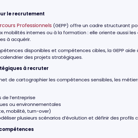
pour le recrutement
rcours Professionnels
(GEPP) offre un cadre structurant pou
 aux mobilités internes ou à la formation : elle oriente aussi 
es à acquérir.
mpétences disponibles et compétences cibles, la GEPP aide à p
e calendrier des projets stratégiques.
atégiques à recruter
t de cartographier les compétences sensibles, les métiers 
 de l’entreprise
ques ou environnementales
te, mobilité, turn-over)
liser plusieurs scénarios d’évolution et définir des profils c
e compétences