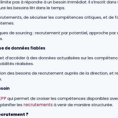
imite pas à répondre à un besoin immédiat. Il s’inscrit dans
ture les besoins RH dans le temps.
crutements, de sécuriser les compétences critiques, et de favo
nternes.
pratiques de sourcing : recrutement par potentiel, approche p
rs.
se de données fiables
t d’accéder à des données actualisées sur les compétences
obilités réalisées.
ation des besoins de recrutement auprès de la direction, et r
s.
esoin
EPP
qui permet de croiser les compétences disponibles avec 
recrutements
planifier les
à venir de manière structurée.
 recrutement ?