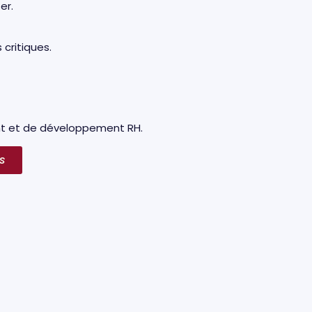
ter.
 critiques.
ent et de développement RH.
s