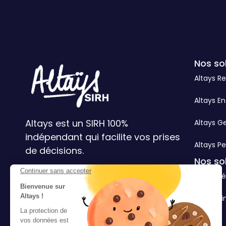
Nos so
Altays R
Altays En
Altays est un SIRH 100%
Altays G
indépendant qui facilite vos prises
Altays Pe
de décisions.
Nos so
Continuer sans accepter
3 cités d'Hauteville 75010 Paris
Altays Ré
Bienvenue sur
Altays !
Altays Si
La protection de
vos données est