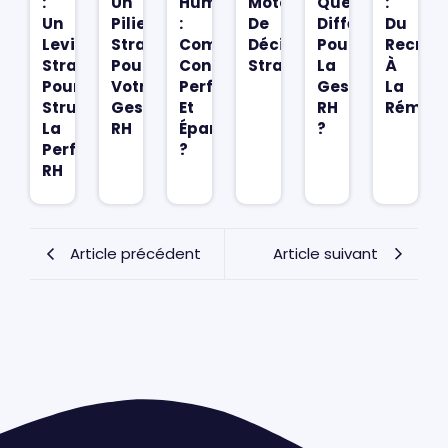
:
Un
Humain
Moteur
Quelles
:
Un
Pilier
:
De
Différences
Du
Levier
Stratégique
Comment
Décision
Pour
Recrut
Stratégique
Pour
Concilier
Stratégique
La
À
Pour
Votre
Performance
Gestion
La
Structurer
Gestion
Et
RH
Rémuné
La
RH
Épanouissement
?
Performance
?
RH
Article précédent
Article suivant