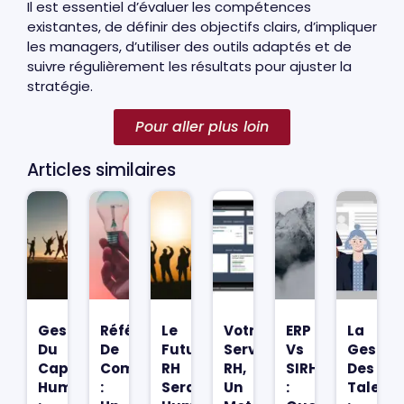
Il est essentiel d’évaluer les compétences
existantes, de définir des objectifs clairs, d’impliquer
les managers, d’utiliser des outils adaptés et de
suivre régulièrement les résultats pour ajuster la
stratégie.
Pour aller plus loin
Articles similaires
Gestion
Référentiel
Le
Votre
ERP
La
Du
De
Futur
Service
Vs
Gestio
Capital
Compétences
RH
RH,
SIRH
Des
Humain
:
Sera
Un
:
Talent