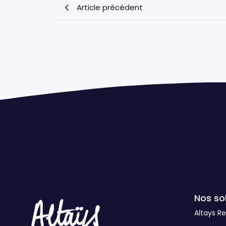
Article précédent
Nos so
Altays R