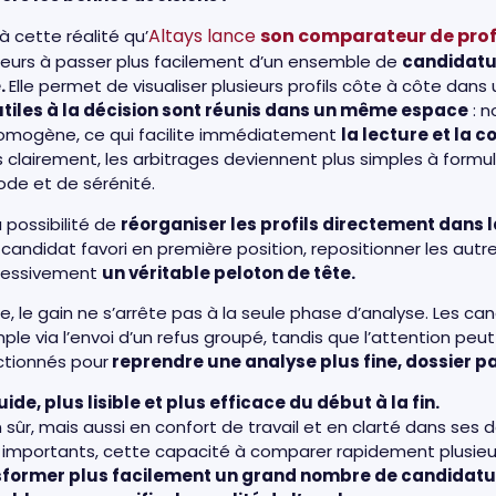
Altays lance
son comparateur de prof
 cette réalité qu’
teurs à passer plus facilement d’un ensemble de
candidatu
.
Elle permet de visualiser plusieurs profils côte à côte dans 
 utiles à la décision sont réunis dans un même espace
: n
homogène, ce qui facilite immédiatement
la lecture et la 
clairement, les arbitrages deviennent plus simples à formul
de et de sérénité.
 possibilité de
réorganiser les profils directement dans
candidat favori en première position, repositionner les autr
gressivement
un véritable peloton de tête.
e, le gain ne s’arrête pas à la seule phase d’analyse. Les c
mple via l’envoi d’un refus groupé, tandis que l’attention peu
ectionnés pour
reprendre une analyse plus fine, dossier pa
uide, plus lisible et plus efficace du début à la fin.
sûr, mais aussi en confort de travail et en clarté dans ses 
importants, cette capacité à comparer rapidement plusieur
former plus facilement un grand nombre de candidature