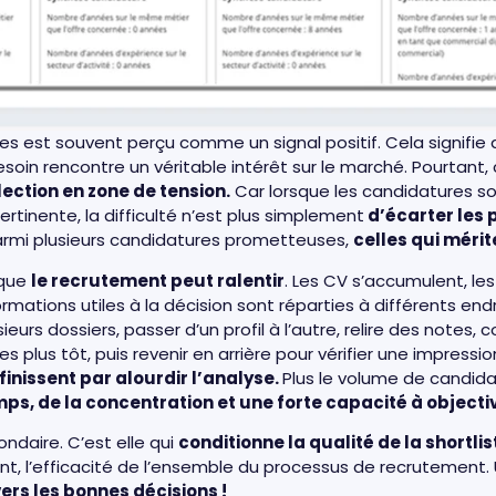
 est souvent perçu comme un signal positif. Cela signifie 
soin rencontre un véritable intérêt sur le marché. Pourtant
ection en zone de tension.
Car lorsque les candidatures s
rtinente, la difficulté n’est plus simplement
d’écarter les p
parmi plusieurs candidatures prometteuses,
celles qui mérit
 que
le recrutement peut ralentir
. Les CV s’accumulent, le
formations utiles à la décision sont réparties à différents en
sieurs dossiers, passer d’un profil à l’autre, relire des notes,
s plus tôt, puis revenir en arrière pour vérifier une impress
finissent par alourdir l’analyse.
Plus le volume de candid
, de la concentration et une forte capacité à objectiv
ondaire. C’est elle qui
conditionne la qualité de la shortlist
ent, l’efficacité de l’ensemble du processus de recrutement. 
rs les bonnes décisions !