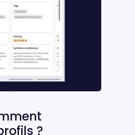
comment
rofils ?