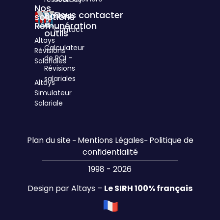
Nos
Nous contacter
Boîtes
solutions
à
Rémunération
Contact
outils
Altays
Calculateur
Révisions
de ROI –
Salariales
Révisions
salariales
Altays
Simulateur
Salariale
Plan du site
Mentions Légales
Politique de
–
–
confidentialité
1998 - 2026
Design par Altays –
Le SIRH 100% français