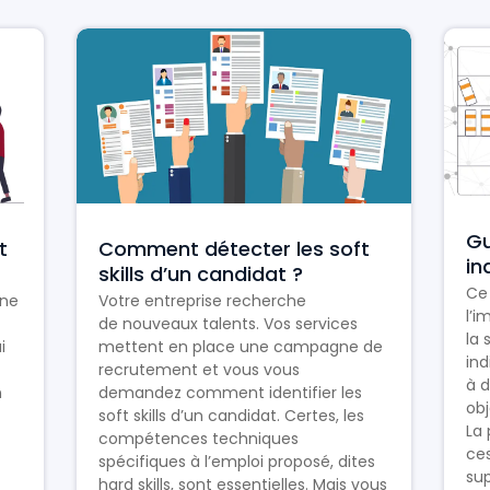
Gu
t
Comment détecter les soft
in
skills d’un candidat ?
Ce 
une
Votre entreprise recherche
l’i
de nouveaux talents. Vos services
la 
i
mettent en place une campagne de
ind
recrutement et vous vous
à d
n
demandez comment identifier les
obj
soft skills d’un candidat. Certes, les
La 
compétences techniques
ces
spécifiques à l’emploi proposé, dites
sup
hard skills, sont essentielles. Mais vous