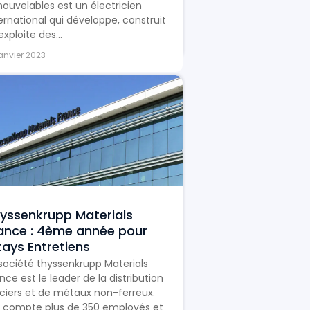
ouvelables est un électricien
ernational qui développe, construit
exploite des...
janvier 2023
yssenkrupp Materials
ance : 4ème année pour
tays Entretiens
société thyssenkrupp Materials
nce est le leader de la distribution
ciers et de métaux non-ferreux.
le compte plus de 350 employés et