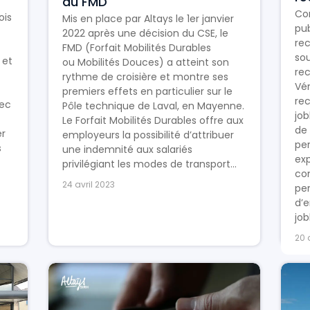
du FMD
Co
ois
Mis en place par Altays le 1er janvier
pu
2022 après une décision du CSE, le
re
FMD (Forfait Mobilités Durables
so
 et
ou Mobilités Douces) a atteint son
re
rythme de croisière et montre ses
Vér
premiers effets en particulier sur le
rec
vec
Pôle technique de Laval, en Mayenne.
job
Le Forfait Mobilités Durables offre aux
de 
er
employeurs la possibilité d’attribuer
per
s
une indemnité aux salariés
exp
privilégiant les modes de transport...
co
24 avril 2023
per
d’e
job
20 