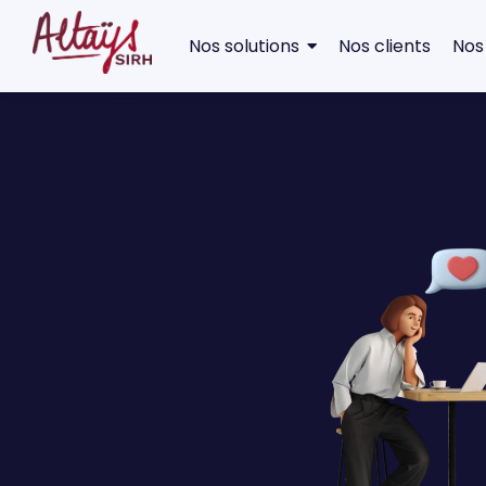
Nos solutions
Nos clients
Nos
Système RH le blog d'Altays SIRH