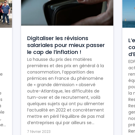
Digitaliser les révisions
L’
salariales pour mieux passer
cœ
le cap de l’inflation !
d’
La hausse du prix des matières
ED
premières et des prix en général à la
act
consommation, l’apparition des
se
ren
prémices en France du phénomène
équ
de « grande démission » observé
pou
outre-Atlantique, les difficultés de
e
la 
turn-over et de recrutement, voilà
es
Res
quelques sujets qui ont pu alimenter
à
Res
l’actualité en 2022 et concrètement
le
ge
mettre en péril l’équilibre de pas mal
,
no
d’entreprises qui par ailleurs se...
...
pré
Re
7 février 2023