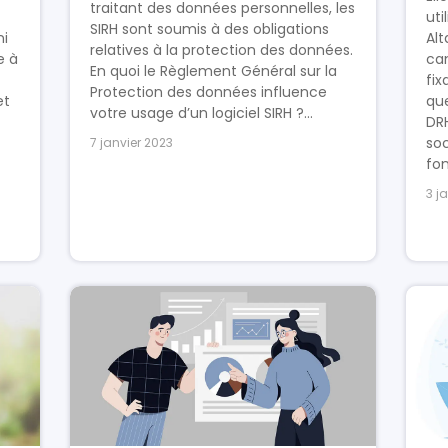
traitant des données personnelles, les
uti
SIRH sont soumis à des obligations
ni
Alt
relatives à la protection des données.
e à
ca
En quoi le Règlement Général sur la
fix
Protection des données influence
et
que
votre usage d’un logiciel SIRH ?...
DRH
soc
7 janvier 2023
fon
3 j